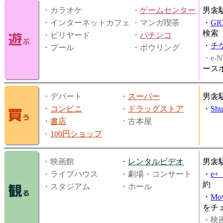
・カラオケ
・
ゲームセンター
男衾
・インターネットカフェ
・マンガ喫茶
・
GI
検索
・ビリヤード
・
パチンコ
・
チ
・プール
・ボウリング
・e-N
ース
・デパート
・
スーパー
男衾
・
コンビニ
・
ドラッグストア
・
Shu
・
書店
・古本屋
・
100円ショップ
・映画館
・
レンタルビデオ
男衾
・ライブハウス
・劇場・コンサート
・
e
約
・スタジアム
・ホール
・
Mov
をチ
・映画