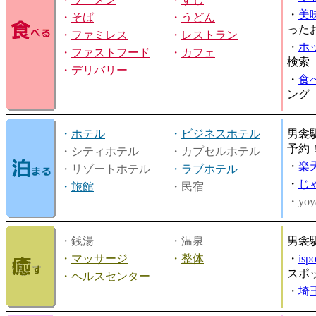
・
美
・
そば
・
うどん
った
・
ファミレス
・
レストラン
・
ホ
・
ファストフード
・
カフェ
検索
・
デリバリー
・
食
ング
・
ホテル
・
ビジネスホテル
男衾
予約
・シティホテル
・カプセルホテル
・
楽
・リゾートホテル
・
ラブホテル
・
じ
・
旅館
・民宿
・yoy
・銭湯
・温泉
男衾
・
マッサージ
・
整体
・
is
スポ
・
ヘルスセンター
・
埼