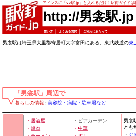
アドレスに「○○駅.jp」と入れるだけ！駅街ガイド
http://男衾駅.jp
｜
｜
使い方
よくある質問
ご利用にあたって
男衾駅は埼玉県大里郡寄居町大字富田にある、東武鉄道の
東
「男衾駅」周辺で
暮らしの情報
:
美容院・病院・駐車場など
・
居酒屋
・ビアガーデン
男衾
とも
・
焼肉
・
中華
・
ぐ
・
ラーメン
・
すし