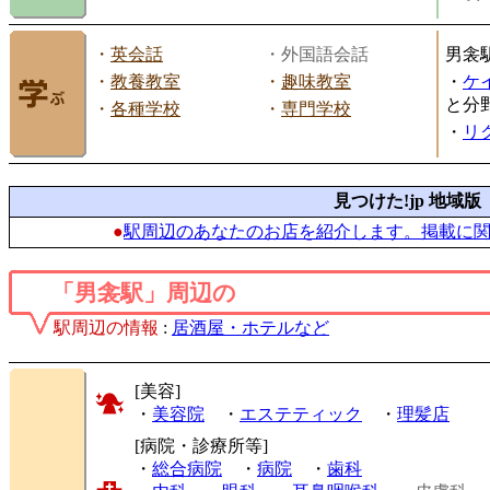
・
英会話
・外国語会話
男衾
・
教養教室
・
趣味教室
・
ケ
と分
・
各種学校
・
専門学校
・
リ
見つけた!jp 地域版
●
駅周辺のあなたのお店を紹介します。掲載に
「男衾駅」周辺の
駅周辺の情報
:
居酒屋・ホテルなど
[美容]
・
美容院
・
エステティック
・
理髪店
[病院・診療所等]
・
総合病院
・
病院
・
歯科