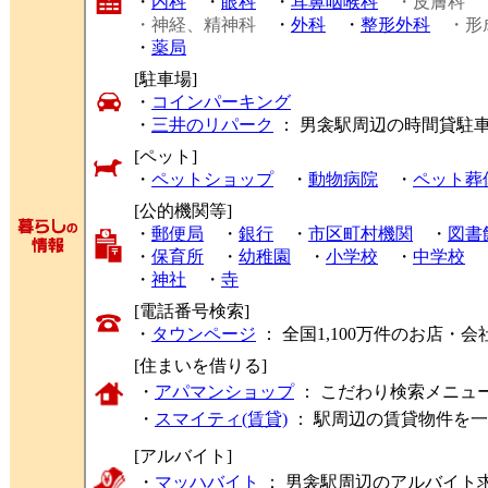
・
内科
・
眼科
・
耳鼻咽喉科
・皮膚科
・神経、精神科
・
外科
・
整形外科
・形
・
薬局
[駐車場]
・
コインパーキング
・
三井のリパーク
： 男衾駅周辺の時間貸駐
[ペット]
・
ペットショップ
・
動物病院
・
ペット葬
[公的機関等]
・
郵便局
・
銀行
・
市区町村機関
・
図書
・
保育所
・
幼稚園
・
小学校
・
中学校
・
神社
・
寺
[電話番号検索]
・
タウンページ
： 全国1,100万件のお店
[住まいを借りる]
・
アパマンショップ
： こだわり検索メニュ
・
スマイティ(賃貸)
： 駅周辺の賃貸物件を
[アルバイト]
・
マッハバイト
： 男衾駅周辺のアルバイト